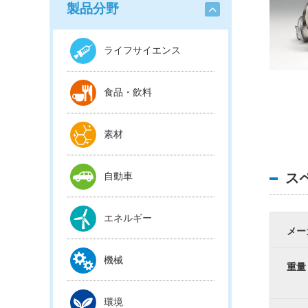
製品分野
ライフサイエンス
食品・飲料
素材
自動車
ス
エネルギー
メー
機械
重量
環境