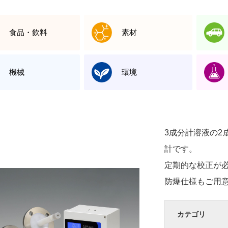
食品・飲料
素材
機械
環境
3成分計溶液の2
計です。
定期的な校正が
防爆仕様もご用
カテゴリ