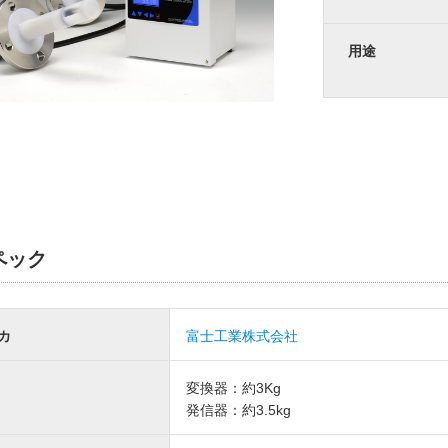
用途
ペック
カ
富士工業株式会社
変換器：約3Kg
発信器：約3.5kg