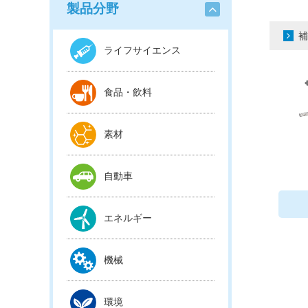
製品分野
補
ライフサイエンス
食品・飲料
素材
自動車
エネルギー
機械
環境