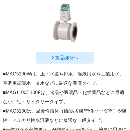
製品詳細へ
■MAG5100Wは、上下水道や排水、灌漑用水や工業用水、
空調用循環水・冷水などに最適な廉価タイプ。
■MAG1100/1100Fは、食品や医薬品・化学薬品などに最適
な小口径・サイタリータイプ。
■MAG3100は、腐食性液体（硫酸/塩酸/苛性ソーダ等）や酸
性・アルカリ性水溶液などに最適な一般タイプ。
■一体形から分離形へ、分離形から一体形へ、簡単に用途に