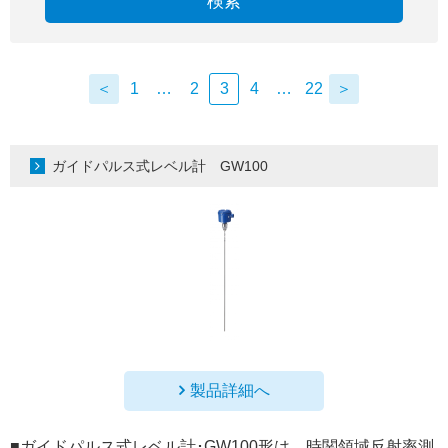
検索
＜
1
…
2
3
4
…
22
＞
ガイドパルス式レベル計 GW100
製品詳細へ
■ガイドパルス式レベル計･GW100形は、時関領域反射率測