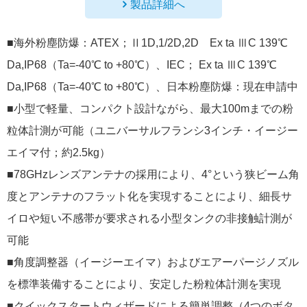
製品詳細へ
■海外粉塵防爆：ATEX；Ⅱ1D,1/2D,2D Ex ta ⅢC 139℃
Da,IP68（Ta=-40℃ to +80℃）、IEC； Ex ta ⅢC 139℃
Da,IP68（Ta=-40℃ to +80℃）、日本粉塵防爆：現在申請中
■小型で軽量、コンパクト設計ながら、最大100mまでの粉
粒体計測が可能（ユニバーサルフランシ3インチ・イージー
エイマ付；約2.5kg）
■78GHzレンズアンテナの採用により、4°という狭ビーム角
度とアンテナのフラット化を実現することにより、細長サ
イロや短い不感帯が要求される小型タンクの非接触計測が
可能
■角度調整器（イージーエイマ）およびエアーパージノズル
を標準装備することにより、安定した粉粒体計測を実現
■クイックスタートウィザードによる簡単調整（4つのボタ