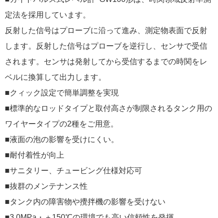
定法を採用しています。
反射した信号はプローブに沿って進み、測定物表面で反射
します。反射した信号はプローブを逆行し、センサで受信
されます。センサは発射してから受信するまでの時関をレ
ベルに換算して出力します。
■クィック設定で簡単調整を実現
■標準的なロッドタイプと取付高さが制限されるタンク用の
ワイヤータイプの2種をご用意。
■液面の泡の影響を受けにくい。
■耐付着性が向上
■サニタリー、チュービング仕様対応可
■抜群のメンテナンス性
■タンク内の障害物や攪拌機の影響を受けない
■3.0MPa・＋150℃の環境でも高い信頼性を発揮