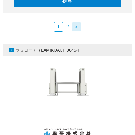
検索
1
2
＞
ラミコーチ（LAMIKOACH J645-H）