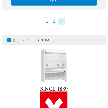
検索
1
2
＞
ヒュームフード（GF1M）