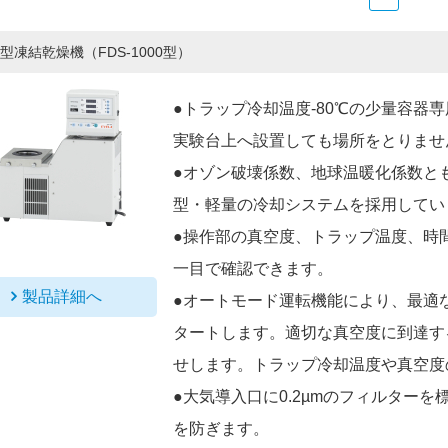
型凍結乾燥機（FDS-1000型）
●トラップ冷却温度-80℃の少量容器
実験台上へ設置しても場所をとりませ
●オゾン破壊係数、地球温暖化係数と
型・軽量の冷却システムを採用してい
●操作部の真空度、トラップ温度、時
一目で確認できます。
製品詳細へ
●オートモード運転機能により、最適
タートします。適切な真空度に到達す
せします。トラップ冷却温度や真空度
●大気導入口に0.2µmのフィルター
を防ぎます。