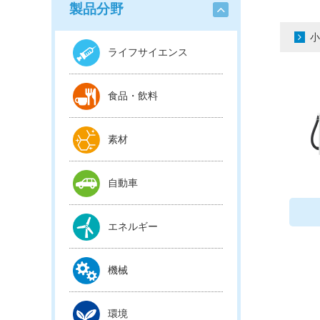
製品分野
小
ライフサイエンス
食品・飲料
素材
自動車
エネルギー
機械
環境