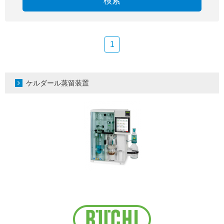
検索
1
ケルダール蒸留装置