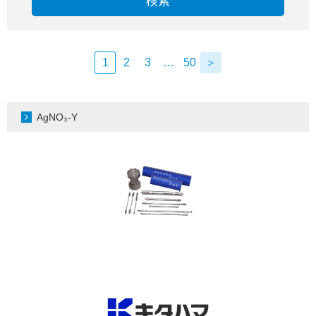
検索
1
2
3
…
50
＞
AgNO₃-Y