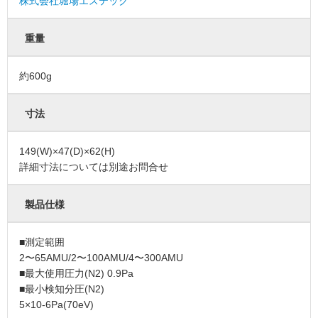
株式会社堀場エステック
重量
約600g
寸法
149(W)×47(D)×62(H)
詳細寸法については別途お問合せ
製品仕様
■測定範囲
2〜65AMU/2〜100AMU/4〜300AMU
■最大使用圧力(N2) 0.9Pa
■最小検知分圧(N2)
5×10-6Pa(70eV)