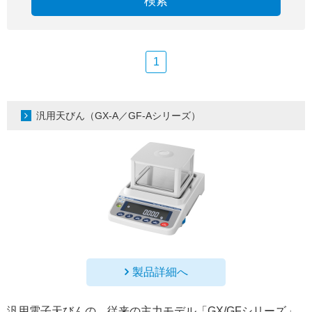
検索
1
汎用天びん（GX-A／GF-Aシリーズ）
製品詳細へ
汎用電子天びんの、従来の主力モデル「GX/GFシリーズ」