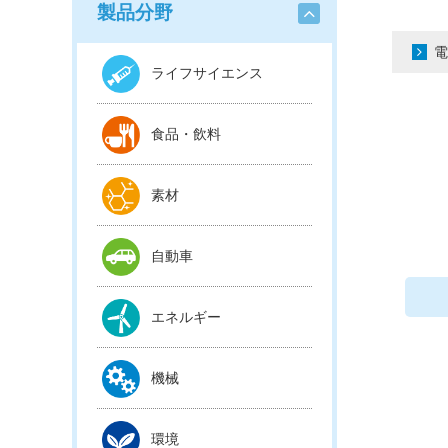
製品分野
電
ライフサイエンス
食品・飲料
素材
自動車
エネルギー
機械
環境